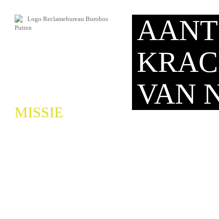
AANT
KRAC
VAN N
MISSIE
...dat is waar wij naar s
ONS WERK
houden wij het graag hel
Korte lijnen, afspraak is 
WIJ
Discussieren doen we gr
uitstraling van uw wense
CONTACT
Wij houden ons bezig me
We zien het als een uitda
voor een natuurlijke aant